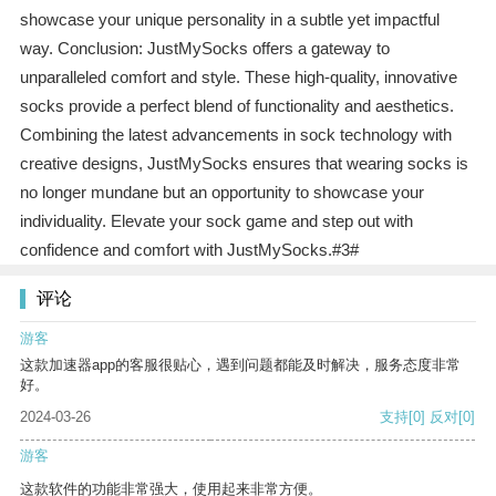
showcase your unique personality in a subtle yet impactful
way. Conclusion: JustMySocks offers a gateway to
unparalleled comfort and style. These high-quality, innovative
socks provide a perfect blend of functionality and aesthetics.
Combining the latest advancements in sock technology with
creative designs, JustMySocks ensures that wearing socks is
no longer mundane but an opportunity to showcase your
individuality. Elevate your sock game and step out with
confidence and comfort with JustMySocks.#3#
评论
游客
这款加速器app的客服很贴心，遇到问题都能及时解决，服务态度非常
好。
2024-03-26
支持
[0]
反对
[0]
游客
这款软件的功能非常强大，使用起来非常方便。