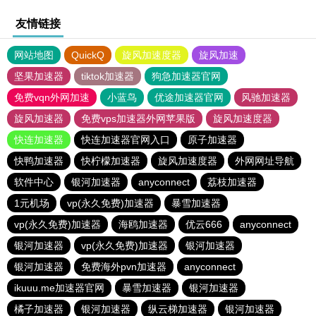
友情链接
网站地图
QuickQ
旋风加速度器
旋风加速
坚果加速器
tiktok加速器
狗急加速器官网
免费vqn外网加速
小蓝鸟
优途加速器官网
风驰加速器
旋风加速器
免费vps加速器外网苹果版
旋风加速度器
快连加速器
快连加速器官网入口
原子加速器
快鸭加速器
快柠檬加速器
旋风加速度器
外网网址导航
软件中心
银河加速器
anyconnect
荔枝加速器
1元机场
vp(永久免费)加速器
暴雪加速器
vp(永久免费)加速器
海鸥加速器
优云666
anyconnect
银河加速器
vp(永久免费)加速器
银河加速器
银河加速器
免费海外pvn加速器
anyconnect
ikuuu.me加速器官网
暴雪加速器
银河加速器
橘子加速器
银河加速器
纵云梯加速器
银河加速器