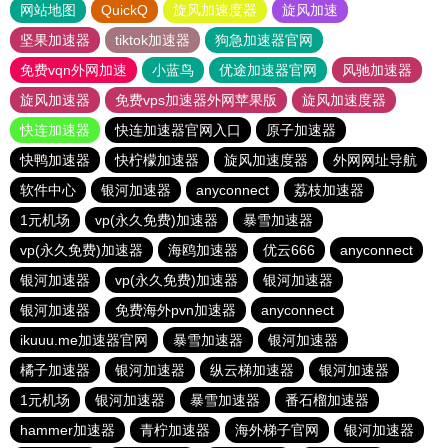
网站地图
QuickQ
旋风加速度器
旋风加速
坚果加速器
tiktok加速器
狗急加速器官网
免费vqn外网加速
小蓝鸟
优途加速器官网
风驰加速器
旋风加速器
免费vps加速器外网苹果版
旋风加速度器
快连加速器
快连加速器官网入口
原子加速器
快鸭加速器
快柠檬加速器
旋风加速度器
外网网址导航
软件中心
银河加速器
anyconnect
荔枝加速器
1元机场
vp(永久免费)加速器
暴雪加速器
vp(永久免费)加速器
海鸥加速器
优云666
anyconnect
银河加速器
vp(永久免费)加速器
银河加速器
银河加速器
免费海外pvn加速器
anyconnect
ikuuu.me加速器官网
暴雪加速器
银河加速器
橘子加速器
银河加速器
纵云梯加速器
银河加速器
1元机场
银河加速器
暴雪加速器
番石榴加速器
hammer加速器
青柠加速器
海外梯子官网
银河加速器