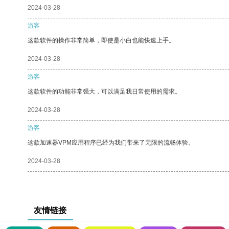
2024-03-28
游客
这款软件的操作非常简单，即使是小白也能快速上手。
2024-03-28
游客
这款软件的功能非常强大，可以满足我日常使用的需求。
2024-03-28
游客
这款加速器VPM应用程序已经为我们带来了无限的流畅体验。
2024-03-28
友情链接