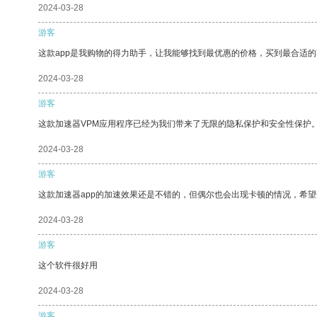
2024-03-28
游客
这款app是我购物的得力助手，让我能够找到最优惠的价格，买到最合适
2024-03-28
游客
这款加速器VPM应用程序已经为我们带来了无限的隐私保护和安全性保护
2024-03-28
游客
这款加速器app的加速效果还是不错的，但偶尔也会出现卡顿的情况，希
2024-03-28
游客
这个软件很好用
2024-03-28
游客