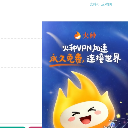
支持
[0]
反对
[0]
支持
[0]
反对
[0]
支持
[0]
反对
[0]
支持
[0]
反对
[0]