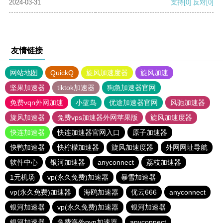
2024-03-31
支持
[0]
反对
[0]
友情链接
网站地图
QuickQ
旋风加速度器
旋风加速
坚果加速器
tiktok加速器
狗急加速器官网
免费vqn外网加速
小蓝鸟
优途加速器官网
风驰加速器
旋风加速器
免费vps加速器外网苹果版
旋风加速度器
快连加速器
快连加速器官网入口
原子加速器
快鸭加速器
快柠檬加速器
旋风加速度器
外网网址导航
软件中心
银河加速器
anyconnect
荔枝加速器
1元机场
vp(永久免费)加速器
暴雪加速器
vp(永久免费)加速器
海鸥加速器
优云666
anyconnect
银河加速器
vp(永久免费)加速器
银河加速器
银河加速器
免费海外pvn加速器
anyconnect