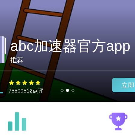
闪猫加速卡
推荐
1
立即
75509512点评