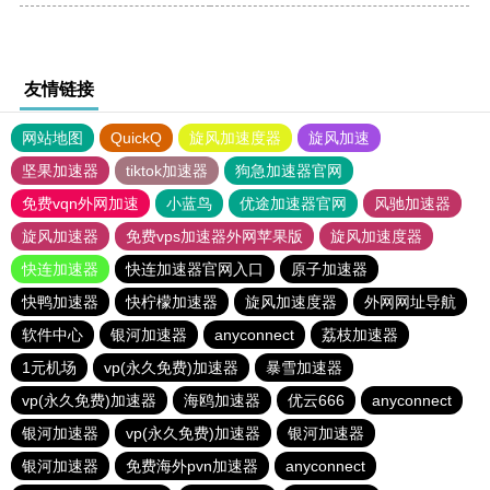
友情链接
网站地图
QuickQ
旋风加速度器
旋风加速
坚果加速器
tiktok加速器
狗急加速器官网
免费vqn外网加速
小蓝鸟
优途加速器官网
风驰加速器
旋风加速器
免费vps加速器外网苹果版
旋风加速度器
快连加速器
快连加速器官网入口
原子加速器
快鸭加速器
快柠檬加速器
旋风加速度器
外网网址导航
软件中心
银河加速器
anyconnect
荔枝加速器
1元机场
vp(永久免费)加速器
暴雪加速器
vp(永久免费)加速器
海鸥加速器
优云666
anyconnect
银河加速器
vp(永久免费)加速器
银河加速器
银河加速器
免费海外pvn加速器
anyconnect