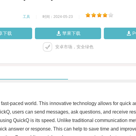
工具
|
时间：2024-05-23
|
卓下载
苹果下载
安卓市场，安全绿色
ast-paced world. This innovative technology allows for quick an
ckQ, users can send messages, ask questions, and receive respo
f using QuickQ is its speed. Unlike traditional communication m
uick answer or response. This can help to save time and improve 