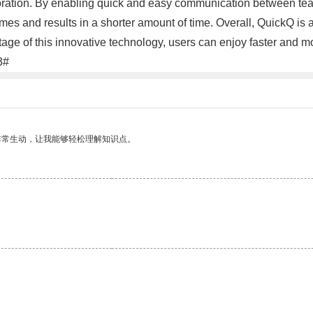
llaboration. By enabling quick and easy communication between 
mes and results in a shorter amount of time. Overall, QuickQ is a 
ge of this innovative technology, users can enjoy faster and mo
3#
非常生动，让我能够轻松理解知识点。