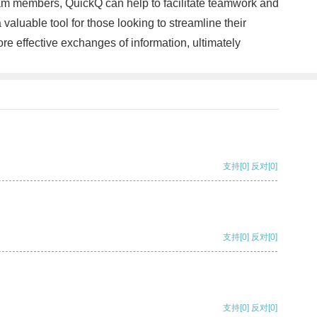
team members, QuickQ can help to facilitate teamwork and
valuable tool for those looking to streamline their
re effective exchanges of information, ultimately
支持
[0]
反对
[0]
支持
[0]
反对
[0]
支持
[0]
反对
[0]