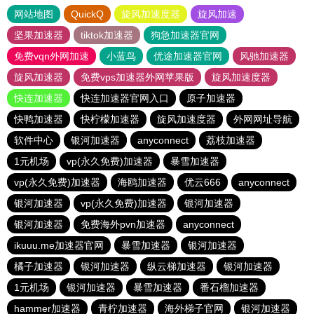
网站地图
QuickQ
旋风加速度器
旋风加速
坚果加速器
tiktok加速器
狗急加速器官网
免费vqn外网加速
小蓝鸟
优途加速器官网
风驰加速器
旋风加速器
免费vps加速器外网苹果版
旋风加速度器
快连加速器
快连加速器官网入口
原子加速器
快鸭加速器
快柠檬加速器
旋风加速度器
外网网址导航
软件中心
银河加速器
anyconnect
荔枝加速器
1元机场
vp(永久免费)加速器
暴雪加速器
vp(永久免费)加速器
海鸥加速器
优云666
anyconnect
银河加速器
vp(永久免费)加速器
银河加速器
银河加速器
免费海外pvn加速器
anyconnect
ikuuu.me加速器官网
暴雪加速器
银河加速器
橘子加速器
银河加速器
纵云梯加速器
银河加速器
1元机场
银河加速器
暴雪加速器
番石榴加速器
hammer加速器
青柠加速器
海外梯子官网
银河加速器