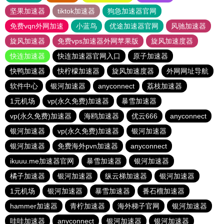
坚果加速器
tiktok加速器
狗急加速器官网
免费vqn外网加速
小蓝鸟
优途加速器官网
风驰加速器
旋风加速器
免费vps加速器外网苹果版
旋风加速度器
快连加速器
快连加速器官网入口
原子加速器
快鸭加速器
快柠檬加速器
旋风加速度器
外网网址导航
软件中心
银河加速器
anyconnect
荔枝加速器
1元机场
vp(永久免费)加速器
暴雪加速器
vp(永久免费)加速器
海鸥加速器
优云666
anyconnect
银河加速器
vp(永久免费)加速器
银河加速器
银河加速器
免费海外pvn加速器
anyconnect
ikuuu.me加速器官网
暴雪加速器
银河加速器
橘子加速器
银河加速器
纵云梯加速器
银河加速器
1元机场
银河加速器
暴雪加速器
番石榴加速器
hammer加速器
青柠加速器
海外梯子官网
银河加速器
哇哇加速器
anyconnect
银河加速器
银河加速器