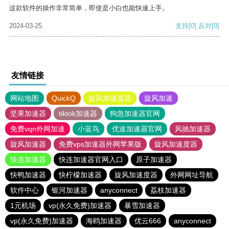
这款软件的操作非常简单，即使是小白也能快速上手。
2024-03-25
支持
[0]
反对
[0]
友情链接
网站地图
QuickQ
旋风加速度器
旋风加速
坚果加速器
tiktok加速器
狗急加速器官网
免费vqn外网加速
小蓝鸟
优途加速器官网
风驰加速器
旋风加速器
免费vps加速器外网苹果版
旋风加速度器
快连加速器
快连加速器官网入口
原子加速器
快鸭加速器
快柠檬加速器
旋风加速度器
外网网址导航
软件中心
银河加速器
anyconnect
荔枝加速器
1元机场
vp(永久免费)加速器
暴雪加速器
vp(永久免费)加速器
海鸥加速器
优云666
anyconnect