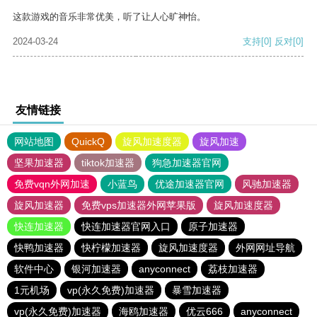
这款游戏的音乐非常优美，听了让人心旷神怡。
2024-03-24
支持
[0]
反对
[0]
友情链接
网站地图
QuickQ
旋风加速度器
旋风加速
坚果加速器
tiktok加速器
狗急加速器官网
免费vqn外网加速
小蓝鸟
优途加速器官网
风驰加速器
旋风加速器
免费vps加速器外网苹果版
旋风加速度器
快连加速器
快连加速器官网入口
原子加速器
快鸭加速器
快柠檬加速器
旋风加速度器
外网网址导航
软件中心
银河加速器
anyconnect
荔枝加速器
1元机场
vp(永久免费)加速器
暴雪加速器
vp(永久免费)加速器
海鸥加速器
优云666
anyconnect