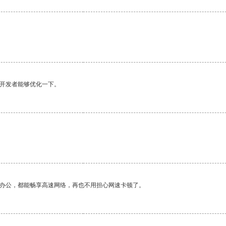
望开发者能够优化一下。
作办公，都能畅享高速网络，再也不用担心网速卡顿了。