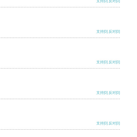
支持
[0]
反对
[0]
支持
[0]
反对
[0]
支持
[0]
反对
[0]
支持
[0]
反对
[0]
支持
[0]
反对
[0]