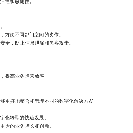
活性和敏捷性。
障。
，方便不同部门之间的协作。
据安全，防止信息泄漏和黑客攻击。
具，提高业务运营效率。
能够更好地整合和管理不同的数字化解决方案。
字化转型的快速发展。
现更大的业务增长和创新。