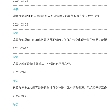
2024-03-25
游客
这款加速器VPM应用程序可以给你提供全球覆盖和最高安全性的连接。
2024-03-25
游客
这款加速器app的加速效果还是不错的，但偶尔也会出现卡顿的情况，希
2024-03-25
游客
这款游戏的剧情非常感人，让我久久不能忘怀。
2024-03-25
游客
这款加速器app简直是居家旅行必备神器，无论是看视频、玩游戏还是工
2024-03-25
游客