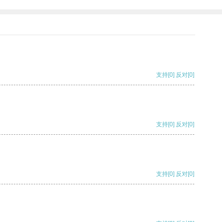
支持
[0]
反对
[0]
支持
[0]
反对
[0]
支持
[0]
反对
[0]