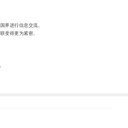
越国界进行信息交流。
互联变得更为紧密。
。